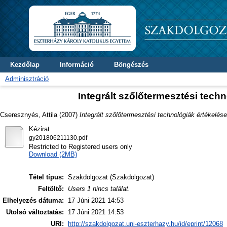
Kezdőlap
Információ
Böngészés
Adminisztráció
Integrált szőlőtermesztési tech
Cseresznyés, Attila
(2007)
Integrált szőlőtermesztési technológiák értékelés
Kézirat
gy201806211130.pdf
Restricted to Registered users only
Download (2MB)
Tétel típus:
Szakdolgozat (Szakdolgozat)
Feltöltő:
Users 1 nincs találat.
Elhelyezés dátuma:
17 Júni 2021 14:53
Utolsó változtatás:
17 Júni 2021 14:53
URI:
http://szakdolgozat.uni-eszterhazy.hu/id/eprint/12068