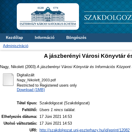
Kezdőlap
Információ
Böngészés
Adminisztráció
A jászberényi Városi Könyvtár é
Nagy, Nikolett
(2003)
A jászberényi Városi Könyvtár és Információs Központ 
Digitalizált
Nagy_Nikolett_2003.pdf
Restricted to Registered users only
Download (1MB)
Tétel típus:
Szakdolgozat (Szakdolgozat)
Feltöltő:
Users 1 nincs találat.
Elhelyezés dátuma:
17 Júni 2021 14:53
Utolsó változtatás:
17 Júni 2021 14:53
URI:
http://szakdolgozat.uni-eszterhazy.hu/id/eprint/12082