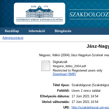
Kezdőlap
Információ
Böngészés
Adminisztráció
Jász-Nagy
Négyesi, Ildikó
(2004)
Jász-Nagykun-Szolnok meg
Digitalizált
Negyesi_Ildiko_2004.pdf
Restricted to Registered users only
Download (3MB)
Tétel típus:
Szakdolgozat (Szakdolgoz
Feltöltő:
Users 1 nincs találat.
Elhelyezés dátuma:
17 Júni 2021 14:54
Utolsó változtatás:
17 Júni 2021 14:54
URI:
http://szakdolgozat.uni-es