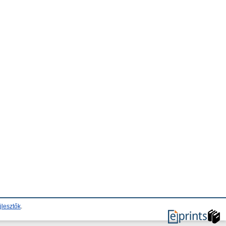
jlesztők
.