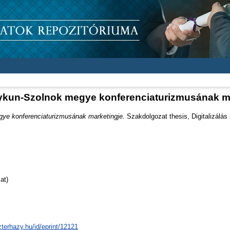
kun-Szolnok megye konferenciaturizmusának m
ye konferenciaturizmusának marketingje.
Szakdolgozat thesis, Digitalizálás
at)
zterhazy.hu/id/eprint/12121