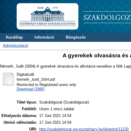
Kezdőlap
Információ
Böngészés
Adminisztráció
A gyerekek olvasásra és 
Németh, Judit
(2004)
A gyerekek olvasásra és alkotásra nevelése a Nők Lap
Digitalizált
Nemeth_Judit_2004.pdf
Restricted to Registered users only
Download (2MB)
Tétel típus:
Szakdolgozat (Szakdolgozat)
Feltöltő:
Users 1 nincs találat.
Elhelyezés dátuma:
17 Júni 2021 14:54
Utolsó változtatás:
17 Júni 2021 14:54
URI:
http://szakdolgozat.uni-eszterhazy.hu/id/eprint/12130