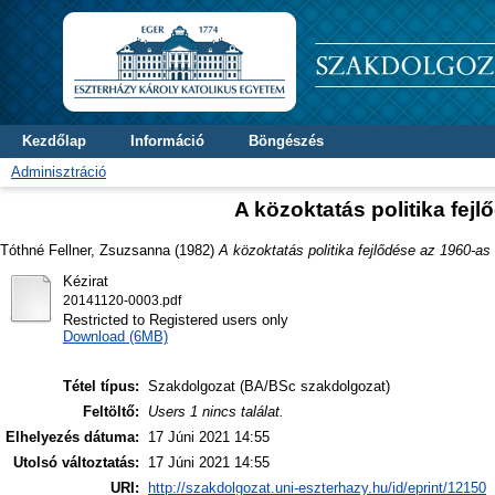
Kezdőlap
Információ
Böngészés
Adminisztráció
A közoktatás politika fej
Tóthné Fellner, Zsuzsanna
(1982)
A közoktatás politika fejlődése az 1960-as 
Kézirat
20141120-0003.pdf
Restricted to Registered users only
Download (6MB)
Tétel típus:
Szakdolgozat (BA/BSc szakdolgozat)
Feltöltő:
Users 1 nincs találat.
Elhelyezés dátuma:
17 Júni 2021 14:55
Utolsó változtatás:
17 Júni 2021 14:55
URI:
http://szakdolgozat.uni-eszterhazy.hu/id/eprint/12150