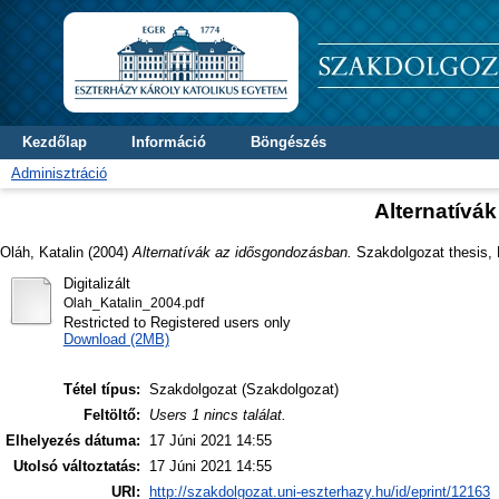
Kezdőlap
Információ
Böngészés
Adminisztráció
Alternatívá
Oláh, Katalin
(2004)
Alternatívák az idősgondozásban.
Szakdolgozat thesis, D
Digitalizált
Olah_Katalin_2004.pdf
Restricted to Registered users only
Download (2MB)
Tétel típus:
Szakdolgozat (Szakdolgozat)
Feltöltő:
Users 1 nincs találat.
Elhelyezés dátuma:
17 Júni 2021 14:55
Utolsó változtatás:
17 Júni 2021 14:55
URI:
http://szakdolgozat.uni-eszterhazy.hu/id/eprint/12163