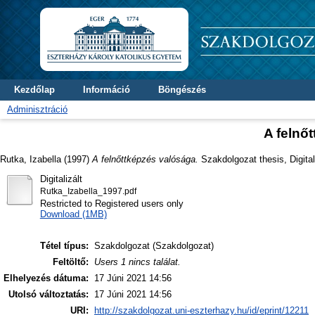
Kezdőlap
Információ
Böngészés
Adminisztráció
A felnő
Rutka, Izabella
(1997)
A felnőttképzés valósága.
Szakdolgozat thesis, Digita
Digitalizált
Rutka_Izabella_1997.pdf
Restricted to Registered users only
Download (1MB)
Tétel típus:
Szakdolgozat (Szakdolgozat)
Feltöltő:
Users 1 nincs találat.
Elhelyezés dátuma:
17 Júni 2021 14:56
Utolsó változtatás:
17 Júni 2021 14:56
URI:
http://szakdolgozat.uni-eszterhazy.hu/id/eprint/12211