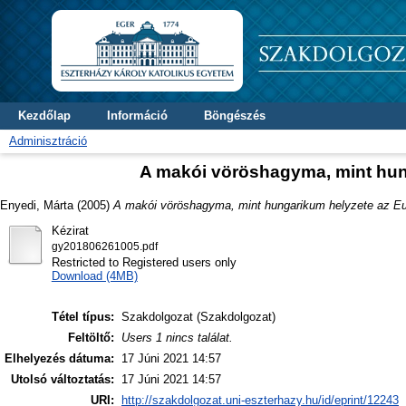
Kezdőlap
Információ
Böngészés
Adminisztráció
A makói vöröshagyma, mint hun
Enyedi, Márta
(2005)
A makói vöröshagyma, mint hungarikum helyzete az Eu
Kézirat
gy201806261005.pdf
Restricted to Registered users only
Download (4MB)
Tétel típus:
Szakdolgozat (Szakdolgozat)
Feltöltő:
Users 1 nincs találat.
Elhelyezés dátuma:
17 Júni 2021 14:57
Utolsó változtatás:
17 Júni 2021 14:57
URI:
http://szakdolgozat.uni-eszterhazy.hu/id/eprint/12243