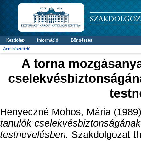
Kezdőlap
Információ
Böngészés
Adminisztráció
A torna mozgásanya
cselekvésbiztonságána
test
Henyeczné Mohos, Mária
(1989
tanulók cselekvésbiztonságának 
testnevelésben.
Szakdolgozat the