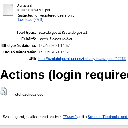
Digitalizált
20180502094705.pdf
Restricted to Registered users only
Download (2MB)
Tétel típus:
Szakdolgozat (Szakdolgozat)
Feltöltő:
Users 1 nincs találat.
Elhelyezés dátuma:
17 Júni 2021 14:57
Utolsó változtatás:
17 Júni 2021 14:57
URI:
http://szakdolgozat.uni-eszterhazy.hu/id/eprint/12263
Actions (login require
Tétel szekesztése
Szakdolgozat, az alkalamzott szoftver:
EPrints 3
amit a
School of Electronics an