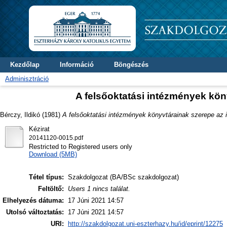
Kezdőlap
Információ
Böngészés
Adminisztráció
A felsőoktatási intézmények kön
Bérczy, Ildikó
(1981)
A felsőoktatási intézmények könyvtárainak szerepe az 
Kézirat
20141120-0015.pdf
Restricted to Registered users only
Download (5MB)
Tétel típus:
Szakdolgozat (BA/BSc szakdolgozat)
Feltöltő:
Users 1 nincs találat.
Elhelyezés dátuma:
17 Júni 2021 14:57
Utolsó változtatás:
17 Júni 2021 14:57
URI:
http://szakdolgozat.uni-eszterhazy.hu/id/eprint/12275