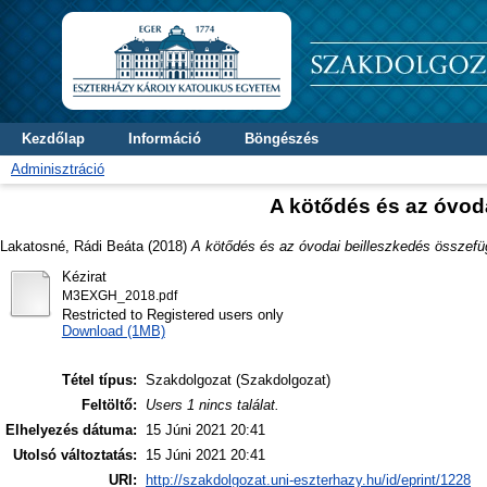
Kezdőlap
Információ
Böngészés
Adminisztráció
A kötődés és az óvod
Lakatosné, Rádi Beáta
(2018)
A kötődés és az óvodai beilleszkedés összefü
Kézirat
M3EXGH_2018.pdf
Restricted to Registered users only
Download (1MB)
Tétel típus:
Szakdolgozat (Szakdolgozat)
Feltöltő:
Users 1 nincs találat.
Elhelyezés dátuma:
15 Júni 2021 20:41
Utolsó változtatás:
15 Júni 2021 20:41
URI:
http://szakdolgozat.uni-eszterhazy.hu/id/eprint/1228