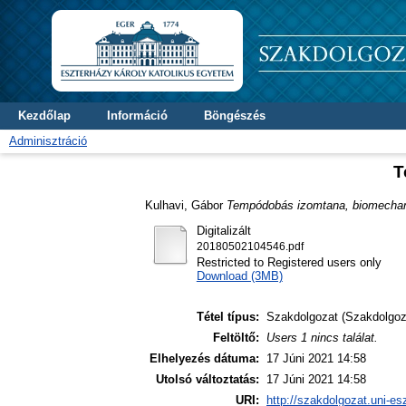
Kezdőlap
Információ
Böngészés
Adminisztráció
T
Kulhavi, Gábor
Tempódobás izomtana, biomechani
Digitalizált
20180502104546.pdf
Restricted to Registered users only
Download (3MB)
Tétel típus:
Szakdolgozat (Szakdolgoz
Feltöltő:
Users 1 nincs találat.
Elhelyezés dátuma:
17 Júni 2021 14:58
Utolsó változtatás:
17 Júni 2021 14:58
URI:
http://szakdolgozat.uni-es