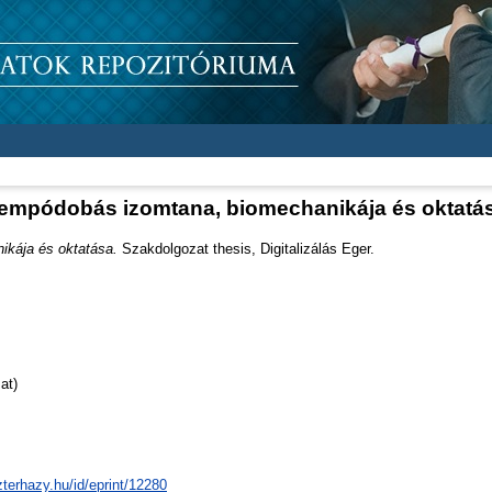
empódobás izomtana, biomechanikája és oktatá
kája és oktatása.
Szakdolgozat thesis, Digitalizálás Eger.
at)
zterhazy.hu/id/eprint/12280