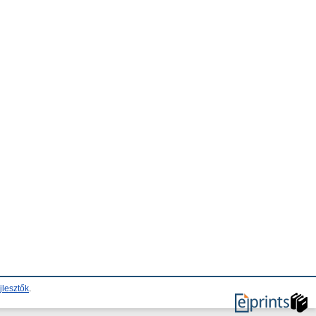
jlesztők
.