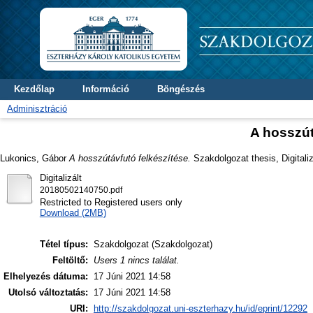
Kezdőlap
Információ
Böngészés
Adminisztráció
A hosszút
Lukonics, Gábor
A hosszútávfutó felkészítése.
Szakdolgozat thesis, Digitali
Digitalizált
20180502140750.pdf
Restricted to Registered users only
Download (2MB)
Tétel típus:
Szakdolgozat (Szakdolgozat)
Feltöltő:
Users 1 nincs találat.
Elhelyezés dátuma:
17 Júni 2021 14:58
Utolsó változtatás:
17 Júni 2021 14:58
URI:
http://szakdolgozat.uni-eszterhazy.hu/id/eprint/12292