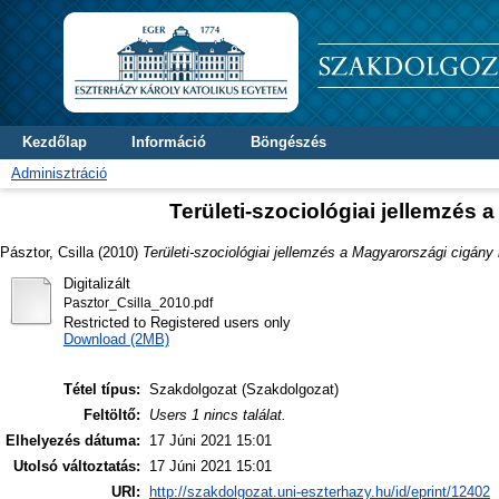
Kezdőlap
Információ
Böngészés
Adminisztráció
Területi-szociológiai jellemzés
Pásztor, Csilla
(2010)
Területi-szociológiai jellemzés a Magyarországi cigán
Digitalizált
Pasztor_Csilla_2010.pdf
Restricted to Registered users only
Download (2MB)
Tétel típus:
Szakdolgozat (Szakdolgozat)
Feltöltő:
Users 1 nincs találat.
Elhelyezés dátuma:
17 Júni 2021 15:01
Utolsó változtatás:
17 Júni 2021 15:01
URI:
http://szakdolgozat.uni-eszterhazy.hu/id/eprint/12402