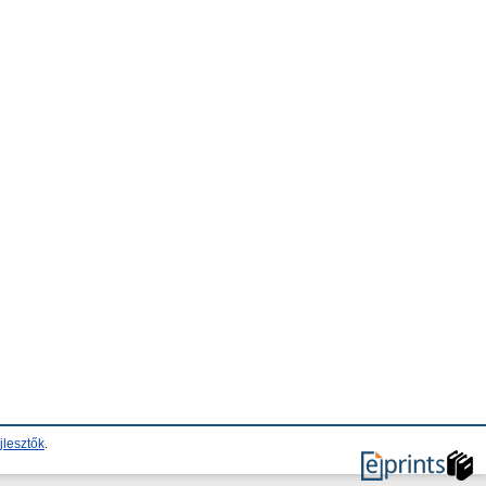
jlesztők
.