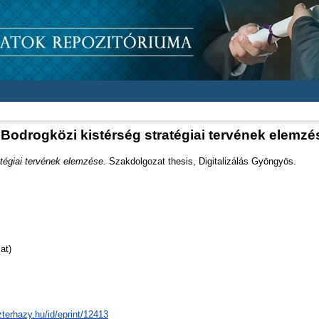
 Bodrogközi kistérség stratégiai tervének elemzé
tégiai tervének elemzése.
Szakdolgozat thesis, Digitalizálás Gyöngyös.
at)
zterhazy.hu/id/eprint/12413