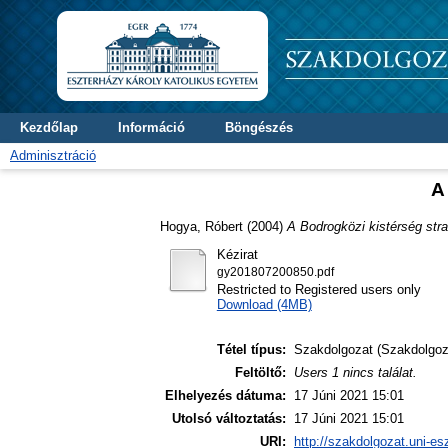
Kezdőlap
Információ
Böngészés
Adminisztráció
A
Hogya, Róbert
(2004)
A Bodrogközi kistérség stra
Kézirat
gy201807200850.pdf
Restricted to Registered users only
Download (4MB)
Tétel típus:
Szakdolgozat (Szakdolgoz
Feltöltő:
Users 1 nincs találat.
Elhelyezés dátuma:
17 Júni 2021 15:01
Utolsó változtatás:
17 Júni 2021 15:01
URI:
http://szakdolgozat.uni-es