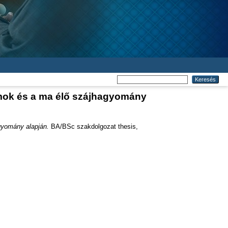
umok és a ma élő szájhagyomány
gyomány alapján.
BA/BSc szakdolgozat thesis,