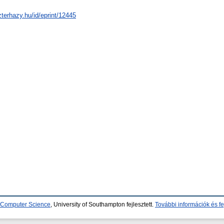
zterhazy.hu/id/eprint/12445
d Computer Science
, University of Southampton fejlesztett.
További információk és fe