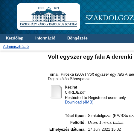
Kezdőlap
Információ
Böngészés
Adminisztráció
Volt egyszer egy falu A deren
Tornai, Piroska
(2007)
Volt egyszer egy falu A d
Digitalizálás Sárospatak.
Kézirat
CRRLJE.pdf
Restricted to Registered users only
Download (4MB)
Tétel típus:
Szakdolgozat (BA/BSc sz
Feltöltő:
Users 1 nincs találat.
Elhelyezés dátuma:
17 Júni 2021 15:02