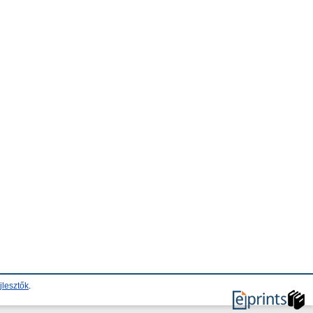
jlesztők
.