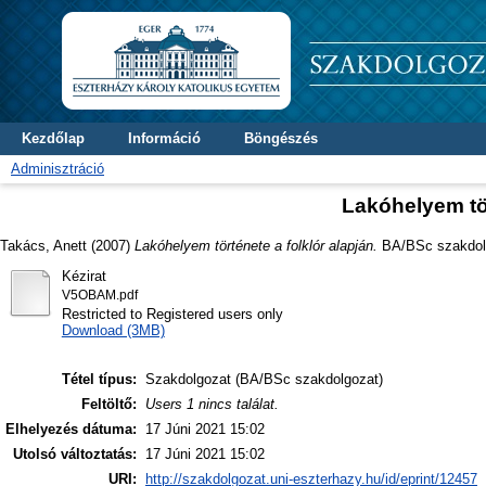
Kezdőlap
Információ
Böngészés
Adminisztráció
Lakóhelyem tör
Takács, Anett
(2007)
Lakóhelyem története a folklór alapján.
BA/BSc szakdolgo
Kézirat
V5OBAM.pdf
Restricted to Registered users only
Download (3MB)
Tétel típus:
Szakdolgozat (BA/BSc szakdolgozat)
Feltöltő:
Users 1 nincs találat.
Elhelyezés dátuma:
17 Júni 2021 15:02
Utolsó változtatás:
17 Júni 2021 15:02
URI:
http://szakdolgozat.uni-eszterhazy.hu/id/eprint/12457