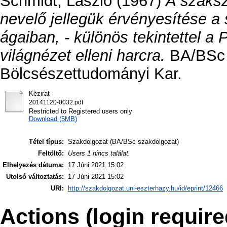
Schmidt, László
(1967)
A szaksz
nevelő jellegük érvényesítése 
ágaiban, - különös tekintettel a 
világnézet elleni harcra.
BA/BSc s
Bölcsészettudományi Kar.
Kézirat
20141120-0032.pdf
Restricted to Registered users only
Download (5MB)
Tétel típus:
Szakdolgozat (BA/BSc szakdolgozat)
Feltöltő:
Users 1 nincs találat.
Elhelyezés dátuma:
17 Júni 2021 15:02
Utolsó változtatás:
17 Júni 2021 15:02
URI:
http://szakdolgozat.uni-eszterhazy.hu/id/eprint/12466
Actions (login require