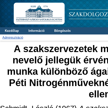
Kezdőlap
Információ
Böngészés
Adminisztráció
A szakszervezetek mi
nevelő jellegük érvé
munka különböző ágaib
Péti Nitrogénműveknél
elle