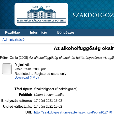
Kezdőlap
Információ
Böngészés
Adminisztráció
Az alkoholfüggőség okain
Péter, Csilla
(2008)
Az alkoholfüggőség okainak és háttértényezőinek vizsgál
Digitalizált
Peter_Csilla_2008.pdf
Restricted to Registered users only
Download (4MB)
Tétel típus:
Szakdolgozat (Szakdolgozat)
Feltöltő:
Users 1 nincs találat.
Elhelyezés dátuma:
17 Júni 2021 15:02
Utolsó változtatás:
17 Júni 2021 15:02
URI:
http://szakdolgozat.uni-eszterhazy.hu/id/eprint/12470