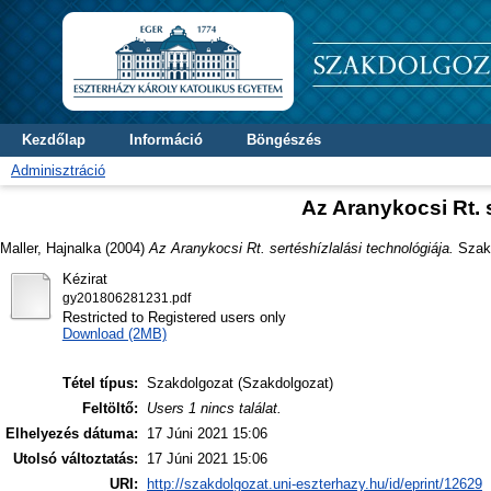
Kezdőlap
Információ
Böngészés
Adminisztráció
Az Aranykocsi Rt. 
Maller, Hajnalka
(2004)
Az Aranykocsi Rt. sertéshízlalási technológiája.
Szakd
Kézirat
gy201806281231.pdf
Restricted to Registered users only
Download (2MB)
Tétel típus:
Szakdolgozat (Szakdolgozat)
Feltöltő:
Users 1 nincs találat.
Elhelyezés dátuma:
17 Júni 2021 15:06
Utolsó változtatás:
17 Júni 2021 15:06
URI:
http://szakdolgozat.uni-eszterhazy.hu/id/eprint/12629