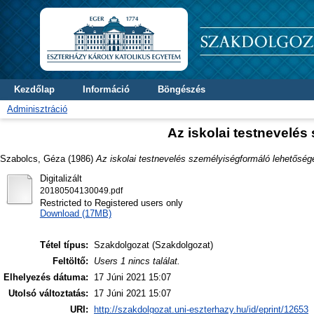
Kezdőlap
Információ
Böngészés
Adminisztráció
Az iskolai testnevelés
Szabolcs, Géza
(1986)
Az iskolai testnevelés személyiségformáló lehetősége
Digitalizált
20180504130049.pdf
Restricted to Registered users only
Download (17MB)
Tétel típus:
Szakdolgozat (Szakdolgozat)
Feltöltő:
Users 1 nincs találat.
Elhelyezés dátuma:
17 Júni 2021 15:07
Utolsó változtatás:
17 Júni 2021 15:07
URI:
http://szakdolgozat.uni-eszterhazy.hu/id/eprint/12653