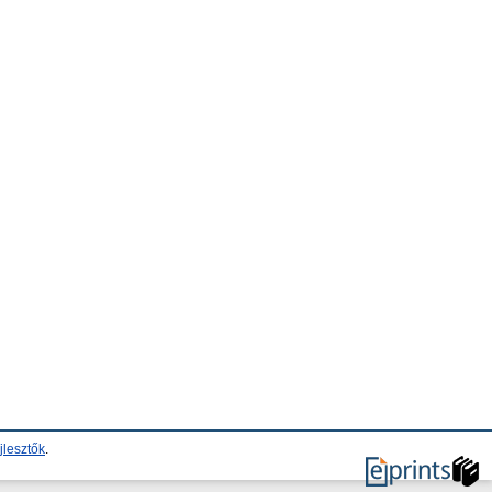
jlesztők
.