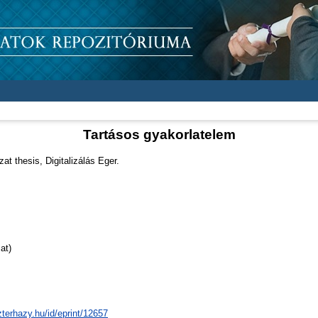
Tartásos gyakorlatelem
t thesis, Digitalizálás Eger.
at)
zterhazy.hu/id/eprint/12657