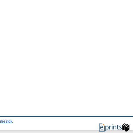
jlesztők
.