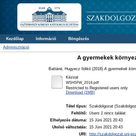
Kezdőlap
Információ
Böngészés
Adminisztráció
A gyermekek környez
Battáné, Hugyecz Ildikó
(2018)
A gyermekek körn
Kézirat
WSH5FW_2018.pdf
Restricted to Registered users only
Download (1MB)
Tétel típus:
Szakdolgozat (Szakdolgoz
Feltöltő:
Users 1 nincs találat.
Elhelyezés dátuma:
15 Júni 2021 20:43
Utolsó változtatás:
15 Júni 2021 20:43
URI:
http://szakdolgozat.uni-es