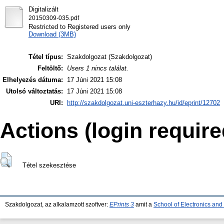
Digitalizált
20150309-035.pdf
Restricted to Registered users only
Download (3MB)
Tétel típus:
Szakdolgozat (Szakdolgozat)
Feltöltő:
Users 1 nincs találat.
Elhelyezés dátuma:
17 Júni 2021 15:08
Utolsó változtatás:
17 Júni 2021 15:08
URI:
http://szakdolgozat.uni-eszterhazy.hu/id/eprint/12702
Actions (login require
Tétel szekesztése
Szakdolgozat, az alkalamzott szoftver:
EPrints 3
amit a
School of Electronics an