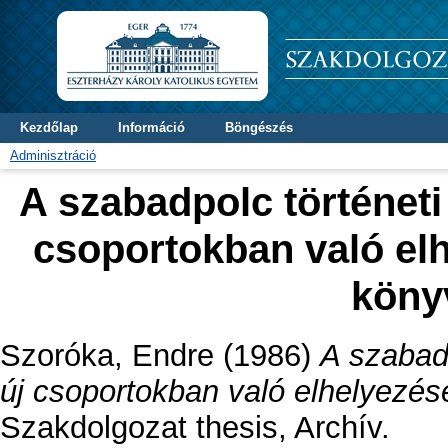
Kezdőlap
Információ
Böngészés
Adminisztráció
A szabadpolc történeti
csoportokban való el
köny
Szoróka, Endre
(1986)
A szabadp
új csoportokban való elhelyezé
Szakdolgozat thesis, Archív.