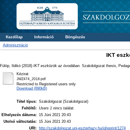
Kezdőlap
Információ
Böngészés
Adminisztráció
IKT esz
Fülöp, Ildikó
(2018)
IKT eszközök az óvodában.
Szakdolgozat thesis, Pedagó
Kézirat
JWZ474_2018.pdf
Restricted to Registered users only
Download (890kB)
Tétel típus:
Szakdolgozat (Szakdolgozat)
Feltöltő:
Users 1 nincs találat.
Elhelyezés dátuma:
15 Júni 2021 20:43
Utolsó változtatás:
15 Júni 2021 20:43
URI:
http://szakdolgozat.uni-eszterhazy.hu/id/eprint/1274