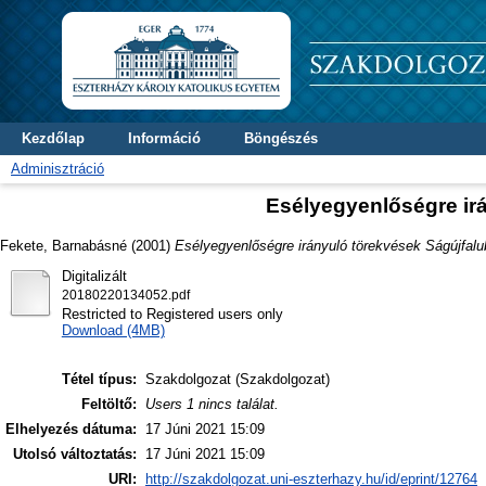
Kezdőlap
Információ
Böngészés
Adminisztráció
Esélyegyenlőségre ir
Fekete, Barnabásné
(2001)
Esélyegyenlőségre irányuló törekvések Ságújfalu
Digitalizált
20180220134052.pdf
Restricted to Registered users only
Download (4MB)
Tétel típus:
Szakdolgozat (Szakdolgozat)
Feltöltő:
Users 1 nincs találat.
Elhelyezés dátuma:
17 Júni 2021 15:09
Utolsó változtatás:
17 Júni 2021 15:09
URI:
http://szakdolgozat.uni-eszterhazy.hu/id/eprint/12764