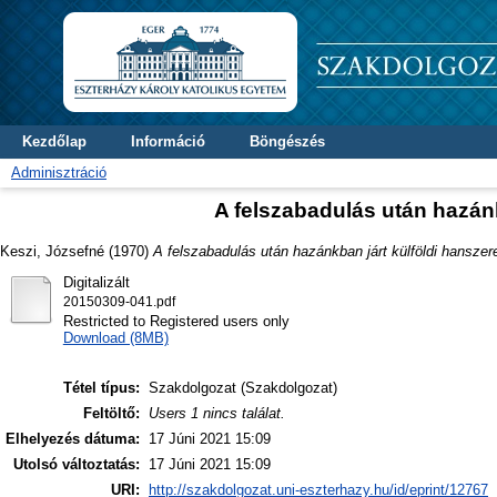
Kezdőlap
Információ
Böngészés
Adminisztráció
A felszabadulás után hazánk
Keszi, Józsefné
(1970)
A felszabadulás után hazánkban járt külföldi hanszere
Digitalizált
20150309-041.pdf
Restricted to Registered users only
Download (8MB)
Tétel típus:
Szakdolgozat (Szakdolgozat)
Feltöltő:
Users 1 nincs találat.
Elhelyezés dátuma:
17 Júni 2021 15:09
Utolsó változtatás:
17 Júni 2021 15:09
URI:
http://szakdolgozat.uni-eszterhazy.hu/id/eprint/12767