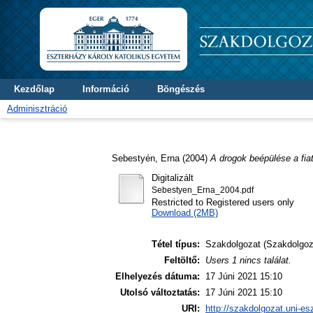
Kezdőlap
Információ
Böngészés
Adminisztráció
Sebestyén, Erna
(2004)
A drogok beépülése a fia
Digitalizált
Sebestyen_Erna_2004.pdf
Restricted to Registered users only
Download (2MB)
Tétel típus:
Szakdolgozat (Szakdolgoz
Feltöltő:
Users 1 nincs találat.
Elhelyezés dátuma:
17 Júni 2021 15:10
Utolsó változtatás:
17 Júni 2021 15:10
URI:
http://szakdolgozat.uni-es