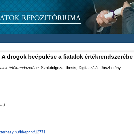
A drogok beépülése a fiatalok értékrendszerébe
talok értékrendszerébe.
Szakdolgozat thesis, Digitalizálás Jászberény.
at)
zterhazy.hu/id/eprint/12771