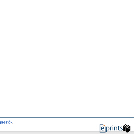
jlesztők
.