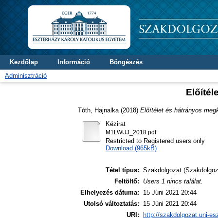
Kezdőlap
Információ
Böngészés
Adminisztráció
Előíté
Tóth, Hajnalka
(2018)
Előítélet és hátrányos meg
Kézirat
M1LWUJ_2018.pdf
Restricted to Registered users only
Download (965kB)
Tétel típus:
Szakdolgozat (Szakdolgoz
Feltöltő:
Users 1 nincs találat.
Elhelyezés dátuma:
15 Júni 2021 20:44
Utolsó változtatás:
15 Júni 2021 20:44
URI:
http://szakdolgozat.uni-es