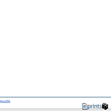
jlesztők
.