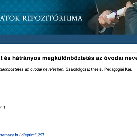
let és hátrányos megkülönböztetés az óvodai nev
különböztetés az óvodai nevelésben.
Szakdolgozat thesis, Pedagógiai Kar.
at)
zterhazy.hu/id/eprint/1297