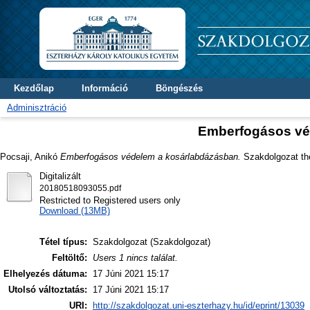
Kezdőlap
Információ
Böngészés
Adminisztráció
Emberfogásos vé
Pocsaji, Anikó
Emberfogásos védelem a kosárlabdázásban.
Szakdolgozat thes
Digitalizált
20180518093055.pdf
Restricted to Registered users only
Download (13MB)
Tétel típus:
Szakdolgozat (Szakdolgozat)
Feltöltő:
Users 1 nincs találat.
Elhelyezés dátuma:
17 Júni 2021 15:17
Utolsó változtatás:
17 Júni 2021 15:17
URI:
http://szakdolgozat.uni-eszterhazy.hu/id/eprint/13039