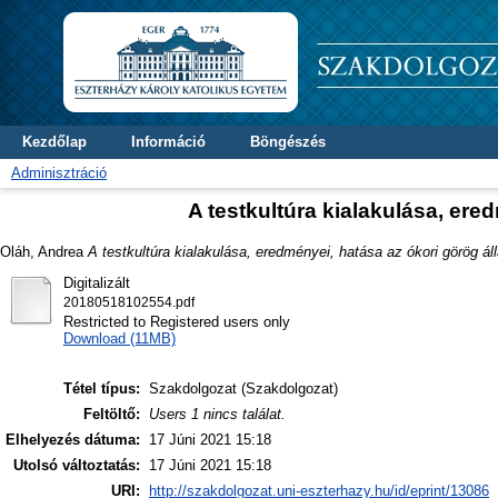
Kezdőlap
Információ
Böngészés
Adminisztráció
A testkultúra kialakulása, er
Oláh, Andrea
A testkultúra kialakulása, eredményei, hatása az ókori görög á
Digitalizált
20180518102554.pdf
Restricted to Registered users only
Download (11MB)
Tétel típus:
Szakdolgozat (Szakdolgozat)
Feltöltő:
Users 1 nincs találat.
Elhelyezés dátuma:
17 Júni 2021 15:18
Utolsó változtatás:
17 Júni 2021 15:18
URI:
http://szakdolgozat.uni-eszterhazy.hu/id/eprint/13086