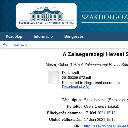
Kezdőlap
Információ
Böngészés
Adminisztráció
A Zalaegerszegi Hevesi 
Merza, Gábor
(1989)
A Zalaegerszegi Hevesi Sán
Digitalizált
20150309-073.pdf
Restricted to Registered users only
Download (4MB)
Tétel típus:
Szakdolgozat (Szakdolgoz
Feltöltő:
Users 1 nincs találat.
Elhelyezés dátuma:
17 Júni 2021 15:18
Utolsó változtatás:
17 Júni 2021 15:18
URI:
http://szakdolgozat.uni-es