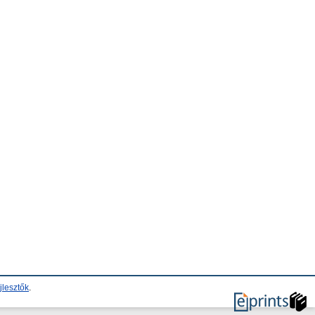
jlesztők
.