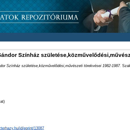
Sándor Színház születése,közművelődési,művésze
dor Színház születése,közművelődési,művészeti törekvései 1982-1987.
Szakd
at)
zterhazy.hu/id/eprint/13087