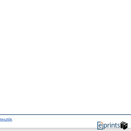
jlesztők
.