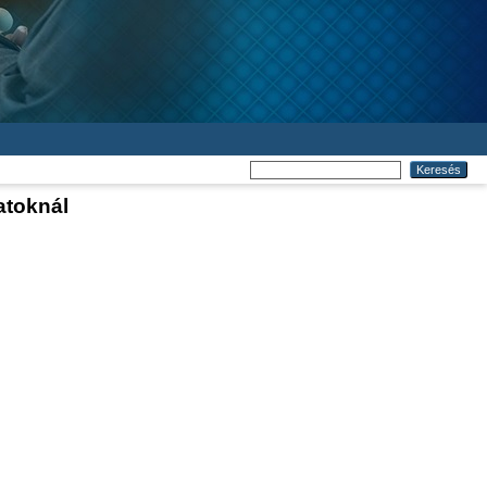
atoknál