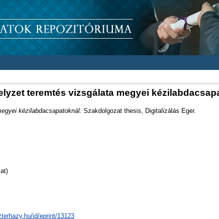
elyzet teremtés vizsgálata megyei kézilabdacsap
megyei kézilabdacsapatoknál.
Szakdolgozat thesis, Digitalizálás Eger.
at)
zterhazy.hu/id/eprint/13123