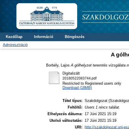
Kezdőlap
Információ
Böngészés
Adminisztráció
A gólh
Borbély, Lajos
A gólhelyzet teremtés vizsgálata 
Digitalizált
20180522083744.pdf
Restricted to Registered users only
Download (18MB)
Tétel típus:
Szakdolgozat (Szakdolgoz
Feltöltő:
Users 1 nincs találat.
Elhelyezés dátuma:
17 Júni 2021 15:19
Utolsó változtatás:
17 Júni 2021 15:19
URI:
http://szakdolgozat.uni-es