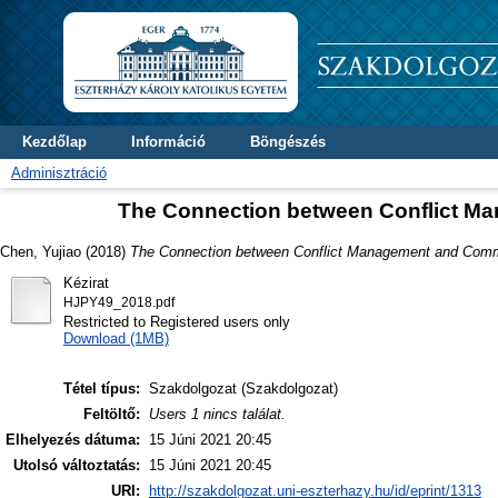
Kezdőlap
Információ
Böngészés
Adminisztráció
The Connection between Conflict 
Chen, Yujiao
(2018)
The Connection between Conflict Management and Com
Kézirat
HJPY49_2018.pdf
Restricted to Registered users only
Download (1MB)
Tétel típus:
Szakdolgozat (Szakdolgozat)
Feltöltő:
Users 1 nincs találat.
Elhelyezés dátuma:
15 Júni 2021 20:45
Utolsó változtatás:
15 Júni 2021 20:45
URI:
http://szakdolgozat.uni-eszterhazy.hu/id/eprint/1313