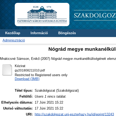
Kezdőlap
Információ
Böngészés
Adminisztráció
Nógrád megye munkanélküli
Mrakicsné Sámson, Enikő
(2007)
Nógrád megye munkanélküliségének elemzé
Kézirat
gy201808211010.pdf
Restricted to Registered users only
Download (3MB)
Tétel típus:
Szakdolgozat (Szakdolgozat)
Feltöltő:
Users 1 nincs találat.
Elhelyezés dátuma:
17 Júni 2021 15:22
Utolsó változtatás:
17 Júni 2021 15:22
URI:
http://szakdolgozat.uni-eszterhazy.hu/id/eprint/13243