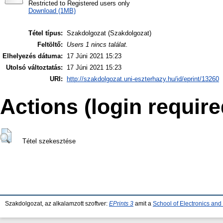
Restricted to Registered users only
Download (1MB)
Tétel típus:
Szakdolgozat (Szakdolgozat)
Feltöltő:
Users 1 nincs találat.
Elhelyezés dátuma:
17 Júni 2021 15:23
Utolsó változtatás:
17 Júni 2021 15:23
URI:
http://szakdolgozat.uni-eszterhazy.hu/id/eprint/13260
Actions (login require
Tétel szekesztése
Szakdolgozat, az alkalamzott szoftver:
EPrints 3
amit a
School of Electronics an