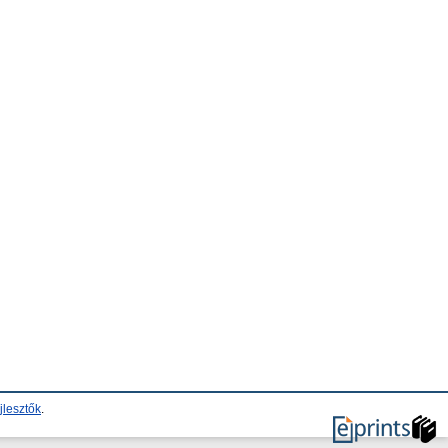
jlesztők
.