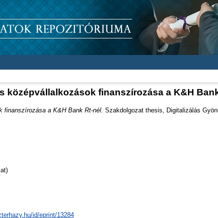
és középvállalkozások finanszírozása a K&H Bank
k finanszírozása a K&H Bank Rt-nél.
Szakdolgozat thesis, Digitalizálás Gyö
at)
zterhazy.hu/id/eprint/13284