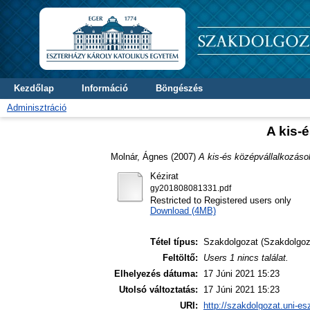
Kezdőlap
Információ
Böngészés
Adminisztráció
A kis-
Molnár, Ágnes
(2007)
A kis-és középvállalkozáso
Kézirat
gy201808081331.pdf
Restricted to Registered users only
Download (4MB)
Tétel típus:
Szakdolgozat (Szakdolgoz
Feltöltő:
Users 1 nincs találat.
Elhelyezés dátuma:
17 Júni 2021 15:23
Utolsó változtatás:
17 Júni 2021 15:23
URI:
http://szakdolgozat.uni-es