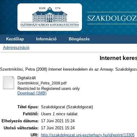
Kezdőlap
Információ
Böngészés
Adminisztráció
Internet ker
Szentmiklósi, Petra
(2008)
Internet kereskedelem és az Amway.
Szakdolgozat
Digitalizált
Szentmiklosi_Petra_2008.pdf
Restricted to Registered users only
Download (1MB)
Tétel típus:
Szakdolgozat (Szakdolgozat)
Feltöltő:
Users 1 nincs találat.
Elhelyezés dátuma:
17 Júni 2021 15:24
Utolsó változtatás:
17 Júni 2021 15:24
URI:
http://szakdolgozat.uni-eszterhazy.hu/id/eprint/13305