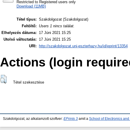
Restricted to Registered users only
Download (11MB)
Tétel típus:
Szakdolgozat (Szakdolgozat)
Feltöltő:
Users 1 nincs találat.
Elhelyezés dátuma:
17 Júni 2021 15:25
Utolsó változtatás:
17 Júni 2021 15:25
URI:
http://szakdolgozat.uni-eszterhazy.hu/id/eprint/13354
Actions (login require
Tétel szekesztése
Szakdolgozat, az alkalamzott szoftver:
EPrints 3
amit a
School of Electronics an