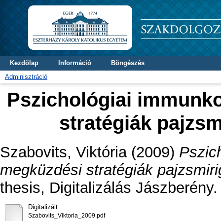
Kezdőlap
Információ
Böngészés
Adminisztráció
Pszichológiai immunk
stratégiák pajzs
Szabovits, Viktória
(2009)
Pszic
megküzdési stratégiák pajzsmiri
thesis, Digitalizálás Jászberény.
Digitalizált
Szabovits_Viktoria_2009.pdf