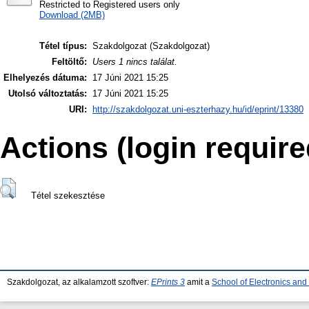
Restricted to Registered users only
Download (2MB)
Tétel típus:
Szakdolgozat (Szakdolgozat)
Feltöltő:
Users 1 nincs találat.
Elhelyezés dátuma:
17 Júni 2021 15:25
Utolsó változtatás:
17 Júni 2021 15:25
URI:
http://szakdolgozat.uni-eszterhazy.hu/id/eprint/13380
Actions (login require
Tétel szekesztése
Szakdolgozat, az alkalamzott szoftver:
EPrints 3
amit a
School of Electronics an