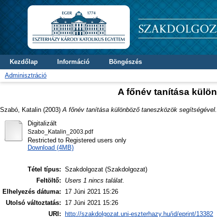
Kezdőlap
Információ
Böngészés
Adminisztráció
A főnév tanítása külö
Szabó, Katalin
(2003)
A főnév tanítása különböző taneszközök segítségével.
Digitalizált
Szabo_Katalin_2003.pdf
Restricted to Registered users only
Download (4MB)
Tétel típus:
Szakdolgozat (Szakdolgozat)
Feltöltő:
Users 1 nincs találat.
Elhelyezés dátuma:
17 Júni 2021 15:26
Utolsó változtatás:
17 Júni 2021 15:26
URI:
http://szakdolgozat.uni-eszterhazy.hu/id/eprint/13382