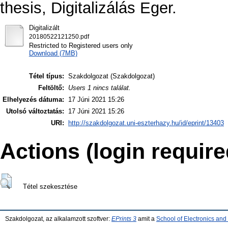
thesis, Digitalizálás Eger.
Digitalizált
20180522121250.pdf
Restricted to Registered users only
Download (7MB)
Tétel típus:
Szakdolgozat (Szakdolgozat)
Feltöltő:
Users 1 nincs találat.
Elhelyezés dátuma:
17 Júni 2021 15:26
Utolsó változtatás:
17 Júni 2021 15:26
URI:
http://szakdolgozat.uni-eszterhazy.hu/id/eprint/13403
Actions (login require
Tétel szekesztése
Szakdolgozat, az alkalamzott szoftver:
EPrints 3
amit a
School of Electronics an