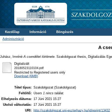
Kezdőlap
Információ
Böngészés
Adminisztráció
A cse
Juhász, Imréné
A csendélet története.
Szakdolgozat thesis, Digitalizálás Ege
Digitalizált
20180523110104.pdf
Restricted to Registered users only
Download (6MB)
Tétel típus:
Szakdolgozat (Szakdolgozat)
Feltöltő:
Users 1 nincs találat.
Elhelyezés dátuma:
17 Júni 2021 15:27
Utolsó változtatás:
17 Júni 2021 15:27
URI:
http://szakdolgozat.uni-eszterhazy.hu/id/eprint/13432