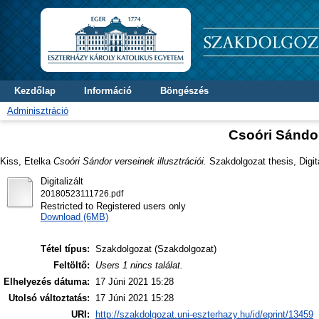
Kezdőlap
Információ
Böngészés
Adminisztráció
Csoóri Sándor
Kiss, Etelka
Csoóri Sándor verseinek illusztrációi.
Szakdolgozat thesis, Digita
Digitalizált
20180523111726.pdf
Restricted to Registered users only
Download (6MB)
Tétel típus:
Szakdolgozat (Szakdolgozat)
Feltöltő:
Users 1 nincs találat.
Elhelyezés dátuma:
17 Júni 2021 15:28
Utolsó változtatás:
17 Júni 2021 15:28
URI:
http://szakdolgozat.uni-eszterhazy.hu/id/eprint/13459