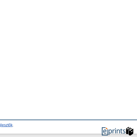
jlesztők
.