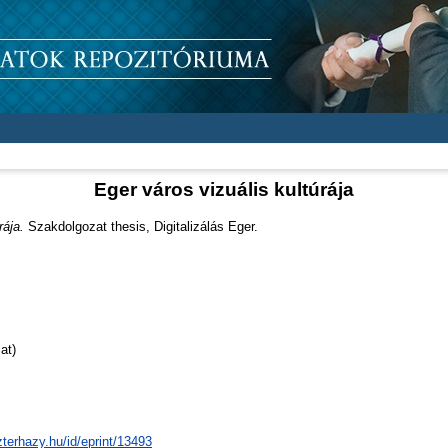
Eger város vizuális kultúrája
rája.
Szakdolgozat thesis, Digitalizálás Eger.
at)
zterhazy.hu/id/eprint/13493