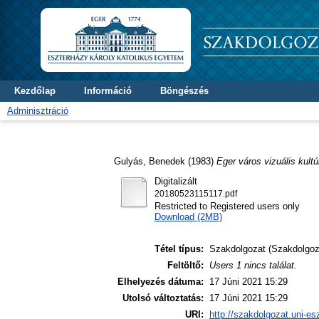
Kezdőlap
Információ
Böngészés
Adminisztráció
Gulyás, Benedek
(1983)
Eger város vizuális kultú
Digitalizált
20180523115117.pdf
Restricted to Registered users only
Download (2MB)
Tétel típus:
Szakdolgozat (Szakdolgoz
Feltöltő:
Users 1 nincs találat.
Elhelyezés dátuma:
17 Júni 2021 15:29
Utolsó változtatás:
17 Júni 2021 15:29
URI:
http://szakdolgozat.uni-es