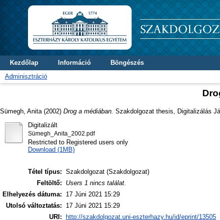
Kezdőlap
Információ
Böngészés
Adminisztráció
Dro
Sümegh, Anita
(2002)
Drog a médiában.
Szakdolgozat thesis, Digitalizálás J
Digitalizált
Sümegh_Anita_2002.pdf
Restricted to Registered users only
Download (1MB)
Tétel típus:
Szakdolgozat (Szakdolgozat)
Feltöltő:
Users 1 nincs találat.
Elhelyezés dátuma:
17 Júni 2021 15:29
Utolsó változtatás:
17 Júni 2021 15:29
URI:
http://szakdolgozat.uni-eszterhazy.hu/id/eprint/13505