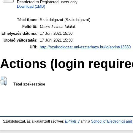
Restricted to Registered users only
Download (1MB)
Tétel típus:
Szakdolgozat (Szakdolgozat)
Feltöltő:
Users 1 nincs találat.
Elhelyezés dátuma:
17 Júni 2021 15:30
Utolsó változtatás:
17 Júni 2021 15:30
URI:
http://szakdolgozat.uni-eszterhazy.hu/id/eprint/13550
Actions (login require
Tétel szekesztése
Szakdolgozat, az alkalamzott szoftver:
EPrints 3
amit a
School of Electronics an