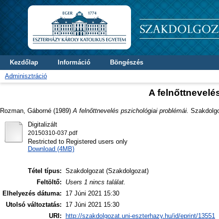
Kezdőlap
Információ
Böngészés
Adminisztráció
A felnőttnevelé
Rozman, Gáborné
(1989)
A felnőttnevelés pszichológiai problémái.
Szakdolgoz
Digitalizált
20150310-037.pdf
Restricted to Registered users only
Download (4MB)
Tétel típus:
Szakdolgozat (Szakdolgozat)
Feltöltő:
Users 1 nincs találat.
Elhelyezés dátuma:
17 Júni 2021 15:30
Utolsó változtatás:
17 Júni 2021 15:30
URI:
http://szakdolgozat.uni-eszterhazy.hu/id/eprint/13551