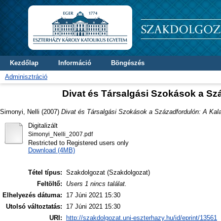
Kezdőlap
Információ
Böngészés
Adminisztráció
Divat és Társalgási Szokások a Szá
Simonyi, Nelli
(2007)
Divat és Társalgási Szokások a Századfordulón: A Kala
Digitalizált
Simonyi_Nelli_2007.pdf
Restricted to Registered users only
Download (4MB)
Tétel típus:
Szakdolgozat (Szakdolgozat)
Feltöltő:
Users 1 nincs találat.
Elhelyezés dátuma:
17 Júni 2021 15:30
Utolsó változtatás:
17 Júni 2021 15:30
URI:
http://szakdolgozat.uni-eszterhazy.hu/id/eprint/13561