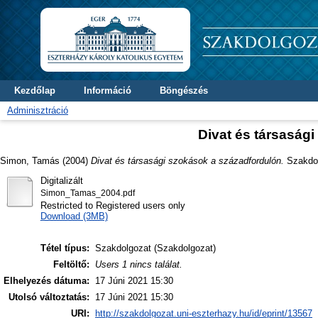
Kezdőlap
Információ
Böngészés
Adminisztráció
Divat és társaság
Simon, Tamás
(2004)
Divat és társasági szokások a századfordulón.
Szakdolg
Digitalizált
Simon_Tamas_2004.pdf
Restricted to Registered users only
Download (3MB)
Tétel típus:
Szakdolgozat (Szakdolgozat)
Feltöltő:
Users 1 nincs találat.
Elhelyezés dátuma:
17 Júni 2021 15:30
Utolsó változtatás:
17 Júni 2021 15:30
URI:
http://szakdolgozat.uni-eszterhazy.hu/id/eprint/13567